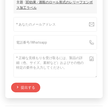
主題 :
3D効果 - 酒瓶のロール形式のレリーフエンボ
ス加工ラベル
提出する