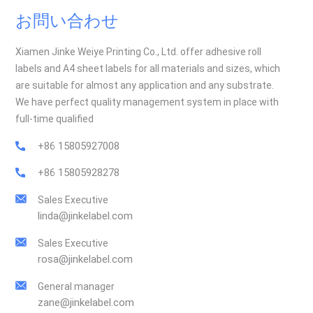
お問い合わせ
Xiamen Jinke Weiye Printing Co., Ltd. offer adhesive roll
labels and A4 sheet labels for all materials and sizes, which
are suitable for almost any application and any substrate.
We have perfect quality management system in place with
full-time qualified
+86 15805927008
+86 15805928278
Sales Executive
linda@jinkelabel.com
Sales Executive
rosa@jinkelabel.com
General manager
zane@jinkelabel.com