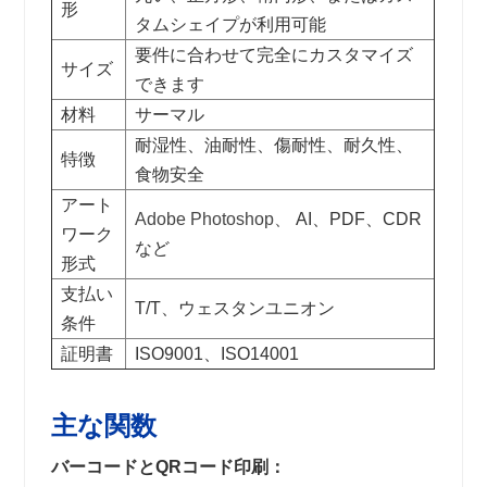
形
タムシェイプが利用可能
要件に合わせて完全にカスタマイズ
サイズ
できます
材料
サーマル
耐湿性、油耐性、傷耐性、耐久性、
特徴
食物安全
アート
Adobe Photoshop、
AI、PDF、CDR
ワーク
など
形式
支払い
T/T、ウェスタンユニオン
条件
証明書
ISO9001、ISO14001
主な関数
バーコードとQRコード印刷：