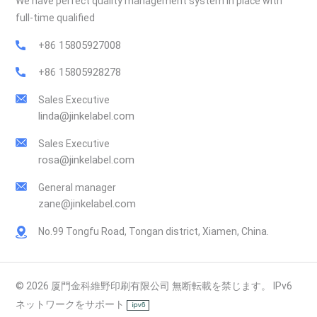
We have perfect quality management system in place with
full-time qualified
+86 15805927008
+86 15805928278
Sales Executive
linda@jinkelabel.com
Sales Executive
rosa@jinkelabel.com
General manager
zane@jinkelabel.com
No.99 Tongfu Road, Tongan district, Xiamen, China.
© 2026 厦門金科維野印刷有限公司 無断転載を禁じます。 IPv6
ネットワークをサポート