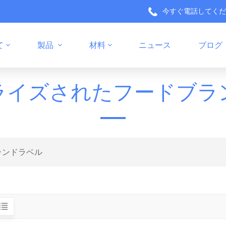
今すぐ電話してく
て
製品
材料
ニュース
ブログ
健康製品パッケージラベル
キッチン製品のパッケージ
ライズされたフードブラ
ランドラベル