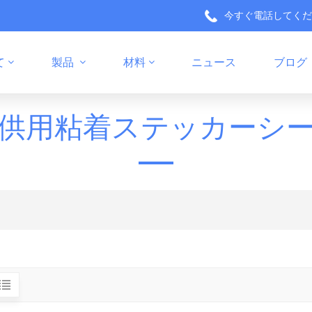
今すぐ電話してく
て
製品
材料
ニュース
ブログ
健康製品パッケージラベル
キッチン製品のパッケージ
供用粘着ステッカーシ