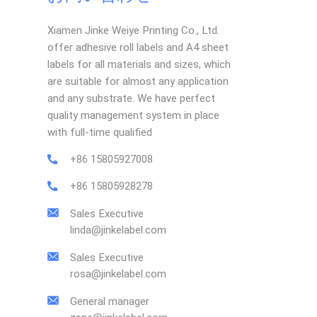
Xiamen Jinke Weiye Printing Co., Ltd.
offer adhesive roll labels and A4 sheet
labels for all materials and sizes, which
are suitable for almost any application
and any substrate. We have perfect
quality management system in place
with full-time qualified
+86 15805927008
+86 15805928278
Sales Executive
linda@jinkelabel.com
Sales Executive
rosa@jinkelabel.com
General manager