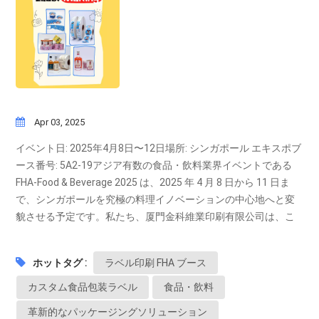
Apr 03, 2025
イベント日: 2025年4月8日〜12日場所: シンガポール エキスポブ
ース番号: 5A2-19アジア有数の食品・飲料業界イベントである
FHA-Food & Beverage 2025 は、2025 年 4 月 8 日から 11 日ま
で、シンガポールを究極の料理イノベーションの中心地へと変
貌させる予定です。私たち、厦門金科維業印刷有限公司は、こ
のダイナミックなイベントで高度なラベル印刷ソリューション
を展示することをお知らせします。シンガポール エキスポのブ
ホットタグ :
ラベル印刷 FHA ブース
ース 5A2-19 にぜひお立ち寄りください。ショーに何を持ち込む
かブース 5A2-19 では、大手ラベル印刷メーカーとしての当社の
カスタム食品包装ラベル
食品・飲料
専門知識を紹介します。当社のソリューションには以下が含ま
革新的なパッケージングソリューション
れます。 高解像度印刷: 最先端のフレキソ印刷とオフセット印刷