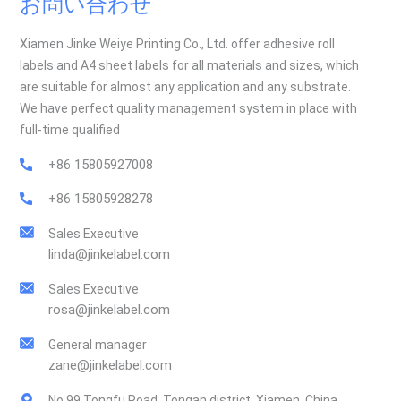
お問い合わせ
Xiamen Jinke Weiye Printing Co., Ltd. offer adhesive roll
labels and A4 sheet labels for all materials and sizes, which
are suitable for almost any application and any substrate.
We have perfect quality management system in place with
full-time qualified
+86 15805927008
+86 15805928278
Sales Executive
linda@jinkelabel.com
Sales Executive
rosa@jinkelabel.com
General manager
zane@jinkelabel.com
No.99 Tongfu Road, Tongan district, Xiamen, China.