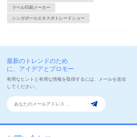
方法を活用して、厳格な食品安全および規制要件を満たす鮮明
ラベル印刷メーカー
で耐久性のあるラベルを作成します。 革新的な仕上げ技術: 箔押
シンガポールエキスポトレードショー
しから浮き彫りエンボス加工、スポット UV コーティングまで、
当社の技術はあらゆるラベルに高級感を加えます。 カスタム接
着剤ソリューション: さまざまなパッケージングのニーズに合わ
せてカスタマイズされた、取り外し可能な接着剤と永久接着剤
の両方のオプションを提供し、さまざまな環境条件下で最適な
パフォーマンスを保証します。 素材の多様性: 当社のラベルは、
最新のトレンドのため
合成紙、PET、PP などさまざまな素材で提供されており、冷
に、アイデアとプロモー
蔵、湿気、長期保存などの課題に耐えることができます。ブー
ション。
有用なヒントと有用な情報を取得するには、メールを送信
ス5A2-19にお越しください FHA-Food & Beverage 2025 で、販
してください。
売業者、小売業者、輸入業者、その他の食品・飲料業界の専門
家と交流できることを楽しみにしています。革新的なパッケー
ジング ソリューションをお探しの場合でも、ブランドの棚での
魅力を高めたい場合でも、当社のチームは協力してお客様のビ
ジネスの成功を支援する準備ができています。