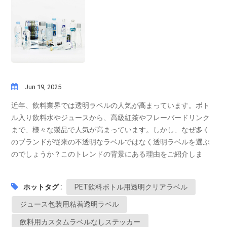
Jun 19, 2025
近年、飲料業界では透明ラベルの人気が高まっています。ボト
ル入り飲料水やジュースから、高級紅茶やフレーバードリンク
まで、様々な製品で人気が高まっています。しかし、なぜ多く
のブランドが従来の不透明なラベルではなく透明ラベルを選ぶ
のでしょうか？このトレンドの背景にある理由をご紹介しま
す。 箔押しラベルの特定の領域にメタリック効果または顔料効
果を追加する、ラベル印刷で人気の仕上げ技法。 ブランドのIP
ホットタグ :
PET飲料ボトル用透明クリアラベル
を強化する ロゴ、マスコット、または特徴的なデザイン要素を
より鮮明にし、認識しやすく、記憶に残るものにします。 ラベ
ジュース包装用粘着透明ラベル
ルのない外観 高級感がありミニマルな外観を演出します。 1.
飲料用カスタムラベルなしステッカー
商品を際立たせる「ラベルなしの外観」を作り出す 明確なラベ