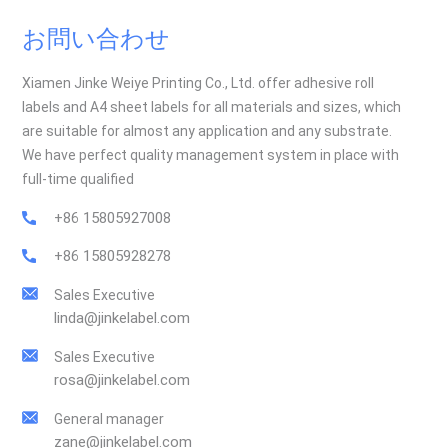
レーバーウォーターにおいては、飲料の実際の色や濃度を示す
ことで消費者の信頼を高めることができます。透明ラベルは内
お問い合わせ
容物を遮ることなく見ることができるため、文字通りにも比喩
的にも、製品の透明性を高めます。 5. 持続可能性と材料削減
Xiamen Jinke Weiye Printing Co., Ltd. offer adhesive roll
透明フィルムラベルは、全面ラップアラウンドラベルに比べ
labels and A4 sheet labels for all materials and sizes, which
て、小型・薄型でありながら、強い視覚効果を実現できます。
are suitable for almost any application and any substrate.
多くのブランドは、BOPPやPETフィルムなどのリサイクル可能
We have perfect quality management system in place with
な素材と洗い流し可能な粘着剤を使用し、環境に配慮したパッ
full-time qualified
ケージ戦略を推進しています。 最後に 透明ラベルを選ぶこと
+86 15805927008
は、単なるデザイントレンドではありません。消費者の期待に
応える戦略的な動きであり、信頼性、シンプルさ、そして持続
+86 15805928278
可能性を重視しています。飲料製品の発売やパッケージのリニ
Sales Executive
ューアルを検討している場合、透明フィルムラベルは現代の消
linda@jinkelabel.com
費者の注目を集める鍵となるかもしれません。 で ジンケラベル
は、お客様のボトルの種類やブランディングニーズに合わせ
Sales Executive
て、様々な素材と粘着剤を取り揃えた高品質の透明ラベルの製
rosa@jinkelabel.com
造を専門としています。サンプルや技術サポートについては、
お気軽にお問い合わせください。
General manager
zane@jinkelabel.com