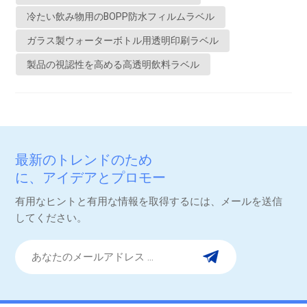
ル 洗練されたモダンでミニマルなデザインを実現するために、
冷たい飲み物用のBOPP防水フィルムラベル
ラベルはよく使用されます。PETボトルやガラスボトルなどの
ガラス製ウォーターボトル用透明印刷ラベル
透明な容器に貼ると、ラベルはほとんど見えなくなり、飲み物
製品の視認性を高める高透明飲料ラベル
そのものが際立ちます。この「ラベルレス」スタイルは、ミネ
ラルウォーターや高級飲料で特に人気があり、純度、鮮度、品
質を一目で伝えることができます。 2. シンプルさでブランド認
知度を高める 今日の消費者は、クリーンでシンプル、そして誠
実なパッケージを好む傾向があります。透明ラベルは、視覚的
な雑然とした印象を軽減し、大胆さではなくさりげなさで商品
最新のトレンドのため
を際立たせることで、こうした嗜好に合致しています。このタ
に、アイデアとプロモー
イプのパッケージは、特にスーパーマーケットの混雑した棚に
ション。
おいて、高級感を演出することができます。 3. 柔軟な設計互換
有用なヒントと有用な情報を取得するには、メールを送信
性 透明ラベルは、メタリックフォント、白インク、マット仕上
してください。
げまたは光沢仕上げ、スポットUV、ホットスタンプなど、様々
なデザイン要素と相性の良い汎用性の高い背景を提供します。
デザイナーは、色付きの背景に頼ることなく、エレガントで革
新的なビジュアルをより自由に作成できます。 4. 中身の商品を
見せることで信頼を築く 多くの飲料、特に天然果汁、紅茶、フ