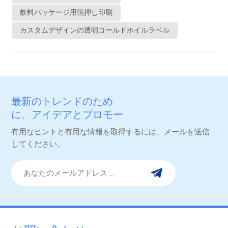
印刷中にラベルの特定の部分に金属箔を転写するプロセスで
飲料パッケージ用箔押し印刷
す。ホットスタンプとは異なり、コールドフォイルはより迅速
カスタムデザインの透明コールドホイルラベル
な貼り付けが可能で、デザインの柔軟性も向上します。透明ラ
ベルと組み合わせることで、シンプルさと高級感の絶妙なバラ
ンスを実現します。飲料ブランドがこの組み合わせを選択する
理由は何ですか?1. 世界的な棚の魅力透明感はドリンク本来の色
を際立たせ、箔はロゴやブランドアイコンを際立たせます。こ
の二重の効果により視認性が向上し、世界中の競争の激しい小
最新のトレンドのため
売環境において商品を際立たせることができます。2. 飲料カテ
に、アイデアとプロモー
ゴリーをまたぐ多様性ウォッカ、ビール、すぐに飲めるカクテ
ション。
有用なヒントと有用な情報を取得するには、メールを送信
ルからジュース、炭酸水、ソフトドリンクまで、透明なコール
してください。
ドホイルラベルはさまざまな種類の飲料やブランドアイデンテ
ィティに簡単に適応します。3. あらゆる気候条件での耐久性ヨ
ーロッパの冷蔵倉庫、アジアの湿気の多い環境、あるいは北米
への長距離輸送など、どんな環境下でもラベルは無傷のままで
す。強力な粘着力と耐湿性により、世界中の市場で信頼性を確
保しています。4. 設計の柔軟性シルバー、ゴールド、ホログラ
フィックホイルなどのメタリック効果により、デザイナーは高