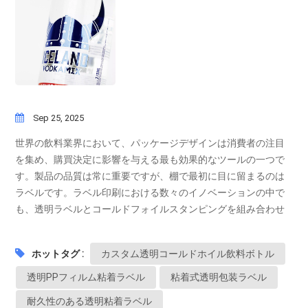
Sep 25, 2025
世界の飲料業界において、パッケージデザインは消費者の注目
を集め、購買決定に影響を与える最も効果的なツールの一つで
す。製品の品質は常に重要ですが、棚で最初に目に留まるのは
ラベルです。ラベル印刷における数々のイノベーションの中で
も、透明ラベルとコールドフォイルスタンピングを組み合わせ
たものは、世界中のブランドにとって際立った選択肢として浮
上しています。 コールドフォイルを使用した透明ラベルとは何
ホットタグ :
カスタム透明コールドホイル飲料ボトル
ですか?透明ラベルはPETなどの透明フィルムから作られ、洗練
された「ラベルレスルック」を実現します。この効果により、
透明PPフィルム粘着ラベル
粘着式透明包装ラベル
ボトルに直接印刷されたグラフィックのように見え、クリーン
耐久性のある透明粘着ラベル
でモダンな外観を実現します。コールドフォイルスタンプは、