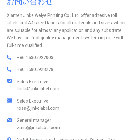
お問い合わせ
価なカスタムボトル印刷を必要とせずに、洗練さと差別化を加
えることができます。5. グローバル市場への応用透明コールド
Xiamen Jinke Weiye Printing Co., Ltd. offer adhesive roll
フォイルラベルは、国際的な消費者をターゲットとする高級飲
labels and A4 sheet labels for all materials and sizes, which
料で広く使用されています。品質と信頼性の両方を伝えるミニ
are suitable for almost any application and any substrate.
マルなパッケージへの高まる需要に応えます。複数の地域で一
We have perfect quality management system in place with
貫したパッケージを求めるグローバルブランドにとって、この
full-time qualified
ソリューションは視覚的なインパクトと技術的なパフォーマン
スを兼ね備えています。なぜ当社で働くのか？中国に拠点を置
+86 15805927008
くプロのラベル製造業者として、Jinke Label は次のようなサー
+86 15805928278
ビスを提供しています。中間業者を介さない工場直販。フレキ
ソ印刷やオフセット印刷などの高度な印刷技術。ラベル作成機
Sales Executive
器に合わせて、材質、接着剤、フォーマットをカスタマイズし
linda@jinkelabel.com
ます。大量注文の前に品質評価用のサンプルブックをご用意し
ております。食品、飲料、化粧品業界の世界的なクライアント
Sales Executive
との経験。最後にコールドフォイルスタンピングによる透明ラ
rosa@jinkelabel.com
ベルは、単なるトレンドではありません。世界中の飲料パッケ
General manager
ージにとって、実用的かつ効果的なソリューションです。透明
zane@jinkelabel.com
性、耐久性、そして印象的なデザインを兼ね備えることで、ブ
ランドのアイデンティティを強化し、世界中の消費者にアピー
No.99 Tongfu Road, Tongan district, Xiamen, China.