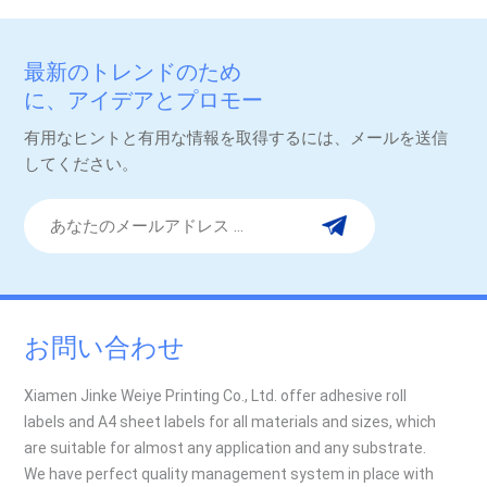
応しており、鮮やかな色彩とシャープなグラフィックを実現し
ます。3. 高い耐久性BOPPラベルは耐引裂性に優れ、過酷な取り
最新のトレンドのため
扱い条件下でも形状を維持します。4. 多彩な仕上げオプション
に、アイデアとプロモー
これらは以下の製品と互換性があります：光沢またはマットラ
ション。
ミネート加工箔押しスポットUVエンボス加工一般的な用途
有用なヒントと有用な情報を取得するには、メールを送信
BOPPラベルは、以下のような用途で広く使用されています。食
してください。
品・飲料包装パーソナルケアと化粧品家庭用品および清掃用品
健康・医薬品当社の生産上の優位性BOPPラベルの最適な印刷結
果を保証するため、当社ではフレキソ印刷とオフセット印刷の
両方の技術を活用しており、社内にフレキソ印刷機2台とオフセ
ット印刷機2台を保有しています。これにより、以下のことが可
能になります。デザインと数量に基づいて、最適な印刷方法を
お選びください。BOPPなどのフィルム素材に、一貫した高品質
お問い合わせ
の印刷を実現します。大規模注文と中規模注文の両方に対応で
きる柔軟な生産体制を提供します。最後にBOPPは、耐久性、美
Xiamen Jinke Weiye Printing Co., Ltd. offer adhesive roll
観、性能を兼ね備え、現代のパッケージングのニーズを満た
labels and A4 sheet labels for all materials and sizes, which
す、非常に汎用性が高く信頼性の高いラベル素材です。 防水
are suitable for almost any application and any substrate.
性、耐久性、そして見た目の美しさを兼ね備えたラベルをお探
We have perfect quality management system in place with