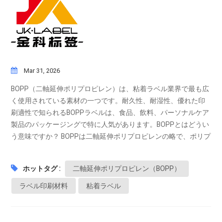
Mar 31, 2026
BOPP（二軸延伸ポリプロピレン）は、粘着ラベル業界で最も広
く使用されている素材の一つです。耐久性、耐湿性、優れた印
刷適性で知られるBOPPラベルは、食品、飲料、パーソナルケア
製品のパッケージングで特に人気があります。BOPPとはどうい
う意味ですか？ BOPPは二軸延伸ポリプロピレンの略で、ポリプ
ロピレンフィルムを機械方向と横方向の両方に延伸したことを
意味します。このプロセスにより、以下の特性が向上します。
ホットタグ :
二軸延伸ポリプロピレン（BOPP）
強度と耐久性透明感と光沢湿気や化学物質に対する耐性BOPPラ
ベルの主な特徴1. 防水・耐油性BOPPラベルは、水、油、湿気に
ラベル印刷材料
粘着ラベル
さらされる環境下でも非常に優れた性能を発揮するため、飲
料、冷蔵製品、バスルーム用品などに最適です。2. 優れた印刷
適性フレキソ印刷やオフセット印刷など、複数の印刷技術に対